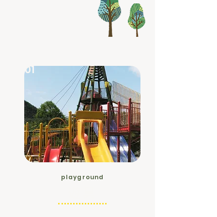
01
playground
遊具