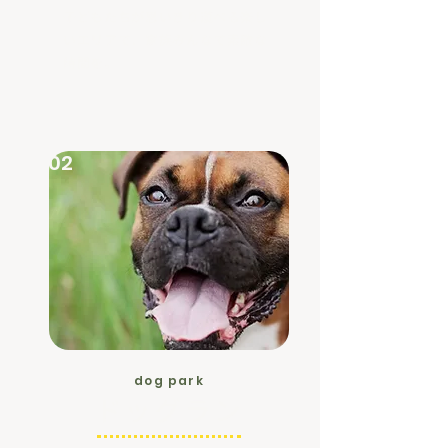
子どもたちが思いきり遊べる楽し
いエリアで、家族みんなで素敵な
時間を。
02
dog park
​ドッグラン