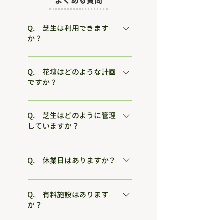
​よくある質問
Q. 芝生は利用できます
か？
管理事務所南側にある芝生広場は、
憩いの場所として利用していただく
Q. 花壇はどのような計画
ですか？
場所です。 野球などの球技、ペット
の散歩等、自転車の乗り入れは、禁
年間を通じて多くの花を楽しんでい
止にしています。
ただくために春・秋の2回花苗を植
Q. 芝生はどのように管理
していますか？
えています。 また、チューリップな
ど、宿根・球根も多く植えていま
芝生広場は、春から秋にかけて定期
す。
的に刈り込みを行うとともに、雑草
Q. 休業日はありますか？
の撤去や捕植を行い、美しい芝生を
公園は無休です。 ただし、フードコ
維持しています。また、秋には冬用
ーナーは1 ~ 2、7 ~ 8月の毎週木曜
Q. 有料施設はあります
の種をまいており、1年を通して緑
か？
日、12月30日 ~ 1月3日が休業です。
の芝生を楽しむことができます。