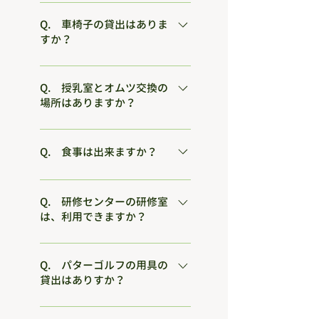
大型遊具の西側にございます。 な
TEL : 058-232-6709 FAX : 058-216-
お、ドッグランのご利用には登録が
Q. 車椅子の貸出はありま
3203
すか？
必要です。 登録の際は、①犬の鑑札
番号②狂犬病の接種証明書③ワクチ
車いす及びベビーカーを管理事務所
ン接種証明書をご提出いただきま
に常備しています。
Q. 授乳室とオムツ交換の
す。
場所はありますか？
管理事務所の一室にありますので、
利用する場合は管理事務所をお尋ね
Q. 食事は出来ますか？
ください。
フードコーナーに、カレーライス・
チャーハン・焼きそば・みたらしダ
Q. 研修センターの研修室
は、利用できますか？
ンゴ・ソフトクリーム・コーヒー・
紅茶などの軽食が用意できます。
空きがある場合は、ご利用いただけ
ます。 毎月1日（1月は4日）に午前
Q. パターゴルフの用具の
貸出はありすか？
8時より、翌月の予約の受付を研修
センターで行います。
パター及びゴルフボールを研修セン