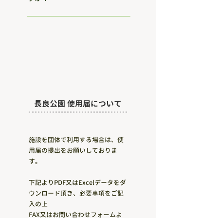
管理事務所・研修センター内を含め
て、６箇所あります。 そのうち、多
目的トイレを2か所併設していま
す。
長良公園 使用届について
施設を団体で利用する場合は、使
用届の提出をお願いしておりま
す。
​下記よりPDF又はExcelデータをダ
ウンロード頂き、必要事項をご記
入の上
FAX又はお問い合わせフォームよ