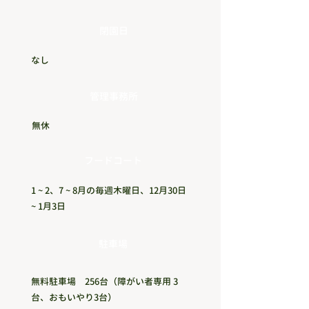
閉園日
なし
管理事務所
無休
フードコート
1
~
2、7
~
8月の毎週木曜日、12月30日
~
1月3日
駐車場
無料駐車場 256台（障がい者専用 3
台、おもいやり3
​台）