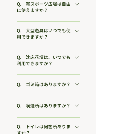
ターにて無料で貸し出していますの
Q. 軽スポーツ広場は自由
に使えますか？
で、事前に申し込んでください。
団体での利用は予約制です。（毎月
1日受付 ※1月は3日） 家族等での利
Q. 大型遊具はいつでも使
用できますか？
用は、グランドゴルフ等の利用の皆
さんと協調しながら使っていただき
管理のため、８時30分から２０時ま
ます。
での使用とします。 それ以外の時間
Q. 沈床花壇は、いつでも
利用できますか？
及び降雨や降雪により利用できない
場合は、ロープ規制をさせていただ
保安のため、午前９時から午後４時
きます。
半までの利用とします。
Q. ゴミ箱はありますか？
設置しておりませんので、お持ち帰
りをお願いします。
Q. 喫煙所はありますか？
公園内は禁煙となります。ご協力を
お願いします。
Q. トイレは何箇所ありま
すか？