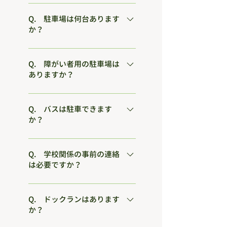
駐車場を含めて、すべて無料です。
Q. 駐車場は何台あります
か？
２５６台（多目的広場を含む）あり
ます。 駐車場は、保安のため夜８時
Q. 障がい者用の駐車場は
ありますか？
から朝６時まで施錠をします。
管理事務所前に、３台あります。 そ
のほかに思いやり駐車場として3台
Q. バスは駐車できます
か？
あります。
マイクロバスや大型バスは、多目的
広場に駐車をお願いしていますの
Q. 学校関係の事前の連絡
は必要ですか？
で、事前の連絡をお願いします。
TEL : 058-232-6709 FAX : 058-216-
学校や幼稚園等で使用する場合は、
3203
ホームページの「長良公園使用届」
Q. ドックランはあります
か？
をダウンロードしていただき、事前
にＦＡＸ等の連絡をお願いします。