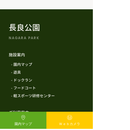
長良公園
NAGARA PARK
施設案内
​ - 園内マップ
​ - 遊具
​ - ドックラン
​ - フードコート
​ - 軽スポーツ研修センター
ご利用案内
​ - 施設情報
園内マップ
Ｗｅｂカメラ
​ - よくある質問