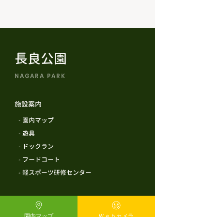
長良公園
NAGARA PARK
施設案内
​ - 園内マップ
​ - 遊具
​ - ドックラン
​ - フードコート
​ - 軽スポーツ研修センター
ご利用案内
​ - 施設情報
園内マップ
Ｗｅｂカメラ